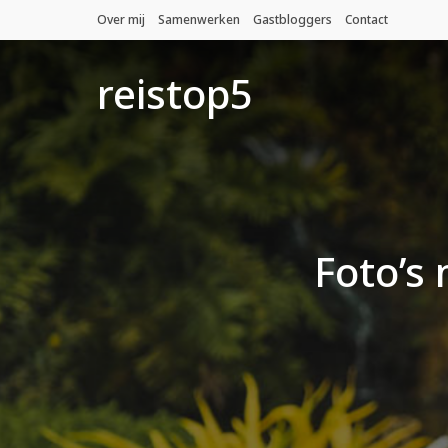
Over mij
Samenwerken
Gastbloggers
Contact
reistop5
Foto’s