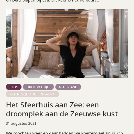
B&B'S
DROOMPLEKJES
NEDERLAND
WELLNESS (HOTTUB OF SAUNA)
Het Sfeerhuis aan Zee: een
droomplek aan de Zeeuwse kust
31 augustus 2021
We mochten weer en daar hadden we kneiter-veel zin in. Op