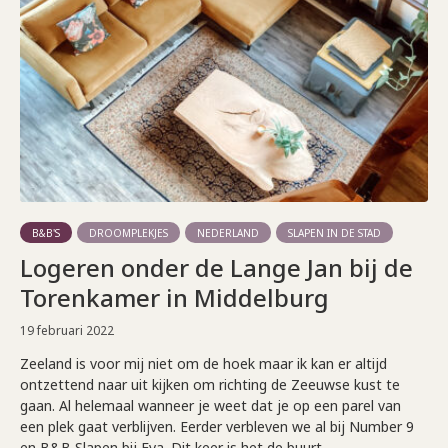
B&B'S
DROOMPLEKJES
NEDERLAND
SLAPEN IN DE STAD
Logeren onder de Lange Jan bij de
Torenkamer in Middelburg
19 februari 2022
Zeeland is voor mij niet om de hoek maar ik kan er altijd
ontzettend naar uit kijken om richting de Zeeuwse kust te
gaan. Al helemaal wanneer je weet dat je op een parel van
een plek gaat verblijven. Eerder verbleven we al bij Number 9
en B&B Slapen bij Eva. Dit keer is het de buurt...