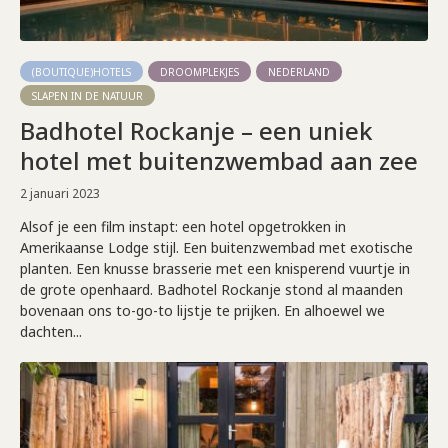
(BOUTIQUE)HOTELS
DROOMPLEKJES
NEDERLAND
SLAPEN IN DE NATUUR
Badhotel Rockanje – een uniek
hotel met buitenzwembad aan zee
2 januari 2023
Alsof je een film instapt: een hotel opgetrokken in
Amerikaanse Lodge stijl. Een buitenzwembad met exotische
planten. Een knusse brasserie met een knisperend vuurtje in
de grote openhaard. Badhotel Rockanje stond al maanden
bovenaan ons to-go-to lijstje te prijken. En alhoewel we
dachten...