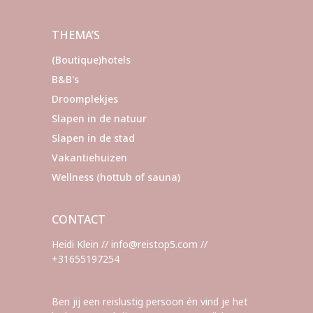
paginering
THEMA’S
(Boutique)hotels
B&B's
Droomplekjes
Slapen in de natuur
Slapen in de stad
Vakantiehuizen
Wellness (hottub of sauna)
CONTACT
Heidi Klein // info@reistop5.com //
+31655197254
Ben jij een reislustig persoon én vind je het