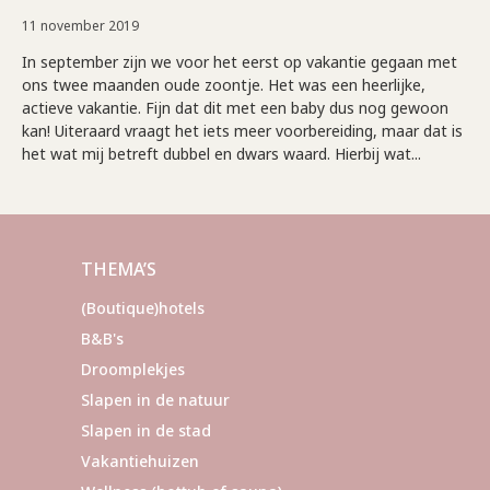
11 november 2019
In september zijn we voor het eerst op vakantie gegaan met
ons twee maanden oude zoontje. Het was een heerlijke,
actieve vakantie. Fijn dat dit met een baby dus nog gewoon
kan! Uiteraard vraagt het iets meer voorbereiding, maar dat is
het wat mij betreft dubbel en dwars waard. Hierbij wat...
THEMA’S
(Boutique)hotels
B&B's
Droomplekjes
Slapen in de natuur
Slapen in de stad
Vakantiehuizen