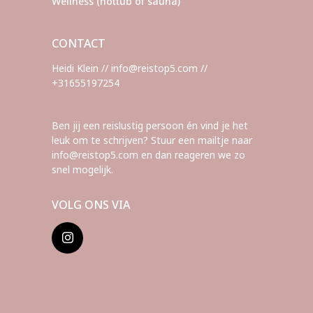
Wellness (hottub of sauna)
CONTACT
Heidi Klein // info@reistop5.com //
+31655197254
Ben jij een reislustig persoon én vind je het
leuk om te schrijven? Stuur een mailtje naar
info@reistop5.com en dan reageren we zo
snel mogelijk.
VOLG ONS VIA