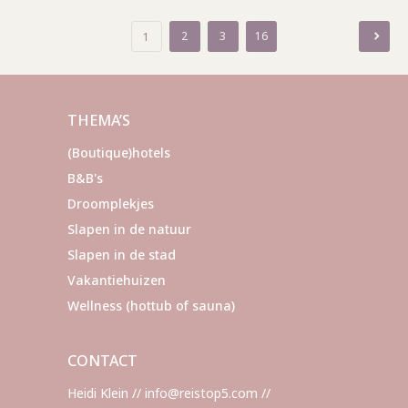
Berichten
2
3
16
1
paginering
THEMA’S
(Boutique)hotels
B&B's
Droomplekjes
Slapen in de natuur
Slapen in de stad
Vakantiehuizen
Wellness (hottub of sauna)
CONTACT
Heidi Klein // info@reistop5.com //