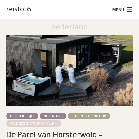
reistop5
MENU
nederland
DROOMPLEKJES
NEDERLAND
SLAPEN IN DE NATUUR
WELLNESS (HOTTUB OF SAUNA)
De Parel van Horsterwold –