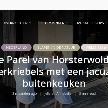
OVERNACHTEN
BESTEMMINGEN
OVERIGE REISTIPS
NEDERLAND
SLAPEN IN DE NATUUR
WELLNESS (H
e Parel van Horsterwold
erkriebels met een jacuz
buitenkeuken
3 maanden ago
Jelle en Annabelle
3 min read