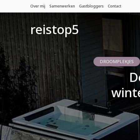
Over mij
Samenwerken
Gastbloggers
Contact
reistop5
DROOMPLEKJES
D
wint