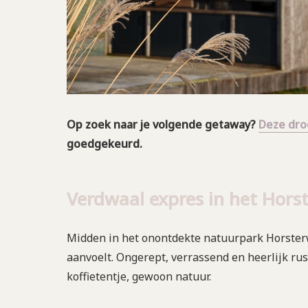
Op zoek naar je volgende getaway?
Deze dr
goedgekeurd.
Verdwaal expres in het Hors
Midden in het onontdekte natuurpark Horsterw
aanvoelt. Ongerept, verrassend en heerlijk rust
koffietentje, gewoon natuur.