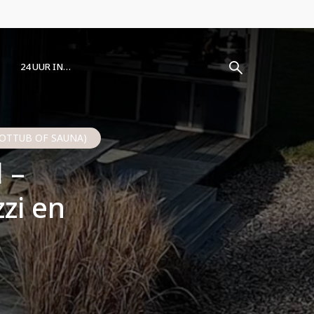
24 UUR IN…
OTTUB OF SAUNA)
 –
zi en