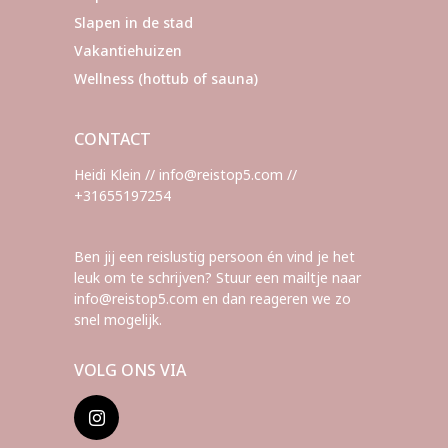
Slapen in de stad
Vakantiehuizen
Wellness (hottub of sauna)
CONTACT
Heidi Klein // info@reistop5.com //
+31655197254
Ben jij een reislustig persoon én vind je het
leuk om te schrijven? Stuur een mailtje naar
info@reistop5.com en dan reageren we zo
snel mogelijk.
VOLG ONS VIA