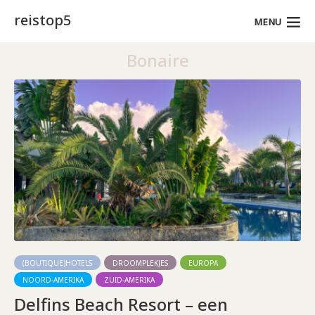
reistop5
MENU
Bonaire
(BOUTIQUE)HOTELS
DROOMPLEKJES
EUROPA
NOORD-AMERIKA
ZUID-AMERIKA
Delfins Beach Resort – een