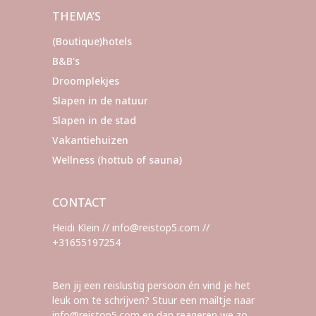
THEMA’S
(Boutique)hotels
B&B's
Droomplekjes
Slapen in de natuur
Slapen in de stad
Vakantiehuizen
Wellness (hottub of sauna)
CONTACT
Heidi Klein // info@reistop5.com //
+31655197254
Ben jij een reislustig persoon én vind je het
leuk om te schrijven? Stuur een mailtje naar
info@reistop5.com en dan reageren we zo