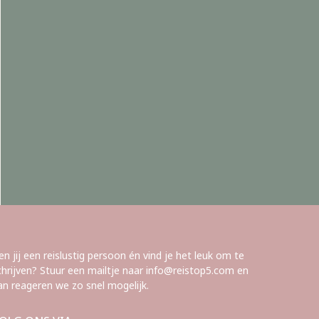
en jij een reislustig persoon én vind je het leuk om te
chrijven? Stuur een mailtje naar info@reistop5.com en
an reageren we zo snel mogelijk.