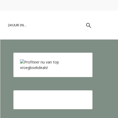
24 UUR IN…