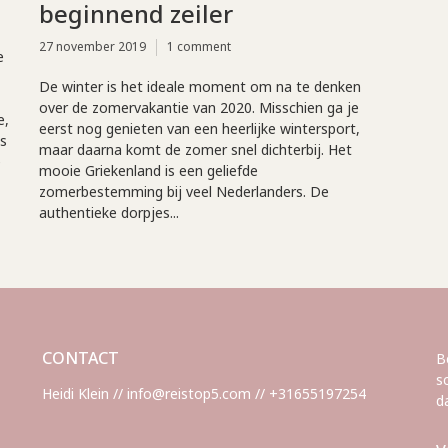
beginnend zeiler
27 november 2019
1 comment
e
De winter is het ideale moment om na te denken
over de zomervakantie van 2020. Misschien ga je
e,
eerst nog genieten van een heerlijke wintersport,
ks
maar daarna komt de zomer snel dichterbij. Het
e
mooie Griekenland is een geliefde
zomerbestemming bij veel Nederlanders. De
authentieke dorpjes...
CONTACT
B
s
Heidi Klein // info@reistop5.com // +31655197254
d