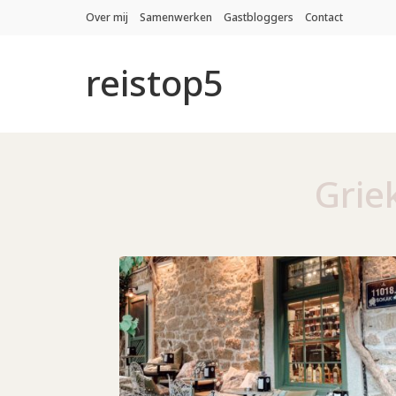
Over mij
Samenwerken
Gastbloggers
Contact
reistop5
Grie