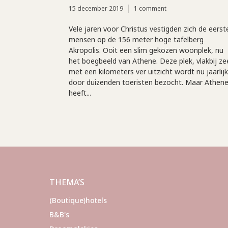
15 december 2019
1 comment
Vele jaren voor Christus vestigden zich de eerst
mensen op de 156 meter hoge tafelberg
Akropolis. Ooit een slim gekozen woonplek, nu
het boegbeeld van Athene. Deze plek, vlakbij ze
met een kilometers ver uitzicht wordt nu jaarlij
door duizenden toeristen bezocht. Maar Athen
heeft...
THEMA’S
(Boutique)hotels
B&B's