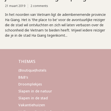
21 maart 2019
2 comments
In het noorden van Vietnam ligt de adembenemende provincie
Ha Giang. Het is ‘the place to be’ voor de avontuurlijke reiziger
die de stad wil ontvluchten en zich wil laten verbazen over de
schoonheid die Vietnam te bieden heeft. Vrijwel iedere reiziger
die je in de stad Ha Giang tegenkomt...
THEMA’S
(Boutique)hotels
B&B's
Droomplekjes
Slapen in de natuur
Slapen in de stad
Vakantiehuizen