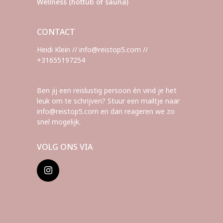
Wellness (hottub of sauna)
CONTACT
Heidi Klein // info@reistop5.com //
+31655197254
Ben jij een reislustig persoon én vind je het
leuk om te schrijven? Stuur een mailtje naar
info@reistop5.com en dan reageren we zo
snel mogelijk.
VOLG ONS VIA