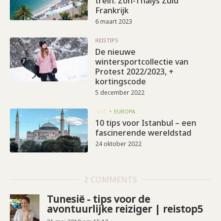
trein: Zon-Thalys Zuid
Frankrijk
6 maart 2023
REISTIPS
De nieuwe
wintersportcollectie van
Protest 2022/2023, +
kortingscode
5 december 2022
AZIË
EUROPA
10 tips voor Istanbul – een
fascinerende wereldstad
24 oktober 2022
2 COMMENTS
Tunesië - tips voor de
avontuurlijke reiziger | reistop5