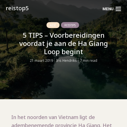
reistop5
MENU
AZIË
REISTIPS
5 TIPS – Voorbereidingen
voordat je aan de Ha Giang
Loop begint
21 maart 2019
Iris Hendriks
7 min read
In het noorden van Vietnam ligt de
adembenemende provincie Ha Giang. Het