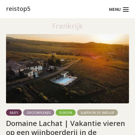
reistop5
MENU
Frankrijk
B&B'S
DROOMPLEKJES
EUROPA
SLAPEN IN DE NATUUR
Domaine Lachat | Vakantie vieren
op een wijnboerderij in de