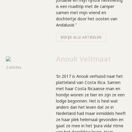
Jordanië en mijn fijnste herinnering
is een roadtrip met de camper
samen met mijn vriend en
dochtertje door het oosten van
Andalusië."
BEKIJK ALLE ARTIKELEN
Anouk Veltmaat
2 articles
‘In 2017 is Anouk verhuisd naar het
platteland van Costa Rica. Samen
met haar Costa Ricaanse man en
hondje wonen ze hier en zijn ze een
lodge begonnen. Het is heel wat
anders dan het leven dat ze in
Nederland had maar inmiddels heeft
ze haar plek helemaal gevonden en
gaat ze mee in het ‘pura vida’ ritme
van het dagelijkse leven. Haar