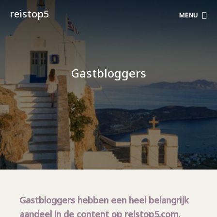
reistop5
MENU
Gastbloggers
Gastbloggers hebben een heel belangrijk
aandeel in de content op reistop5.com.