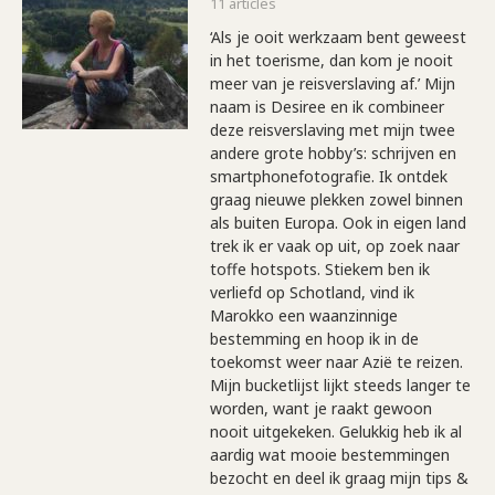
11 articles
‘Als je ooit werkzaam bent geweest
in het toerisme, dan kom je nooit
meer van je reisverslaving af.’ Mijn
naam is Desiree en ik combineer
deze reisverslaving met mijn twee
andere grote hobby’s: schrijven en
smartphonefotografie. Ik ontdek
graag nieuwe plekken zowel binnen
als buiten Europa. Ook in eigen land
trek ik er vaak op uit, op zoek naar
toffe hotspots. Stiekem ben ik
verliefd op Schotland, vind ik
Marokko een waanzinnige
bestemming en hoop ik in de
toekomst weer naar Azië te reizen.
Mijn bucketlijst lijkt steeds langer te
worden, want je raakt gewoon
nooit uitgekeken. Gelukkig heb ik al
aardig wat mooie bestemmingen
bezocht en deel ik graag mijn tips &