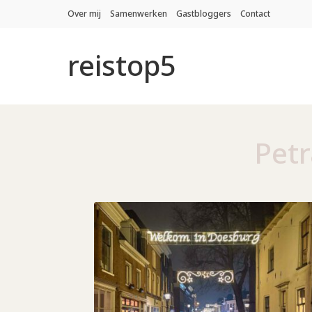
Over mij
Samenwerken
Gastbloggers
Contact
reistop5
Petr