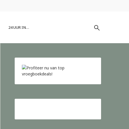
24 UUR IN…