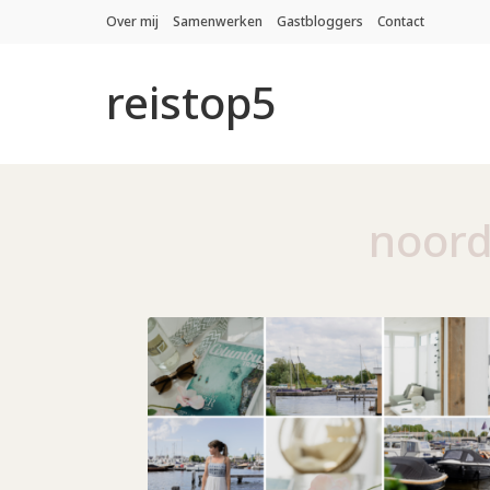
Over mij
Samenwerken
Gastbloggers
Contact
reistop5
noord