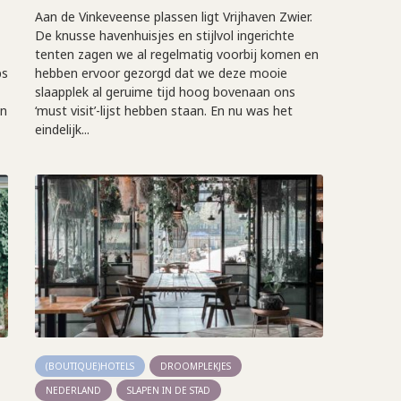
Aan de Vinkeveense plassen ligt Vrijhaven Zwier.
De knusse havenhuisjes en stijlvol ingerichte
tenten zagen we al regelmatig voorbij komen en
ps
hebben ervoor gezorgd dat we deze mooie
slaapplek al geruime tijd hoog bovenaan ons
an
‘must visit’-lijst hebben staan. En nu was het
eindelijk...
(BOUTIQUE)HOTELS
DROOMPLEKJES
NEDERLAND
SLAPEN IN DE STAD