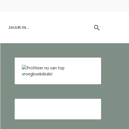
24 UUR IN…