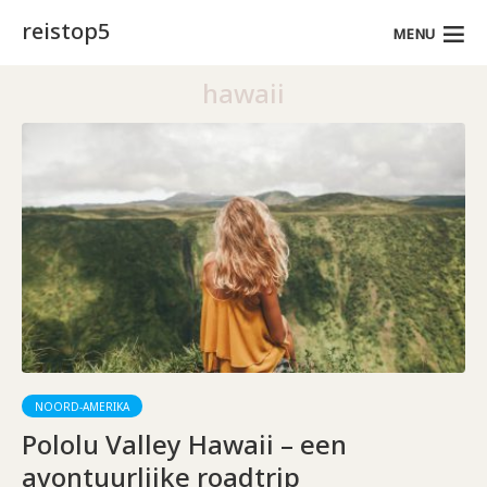
reistop5
MENU
hawaii
NOORD-AMERIKA
Pololu Valley Hawaii – een
avontuurlijke roadtrip