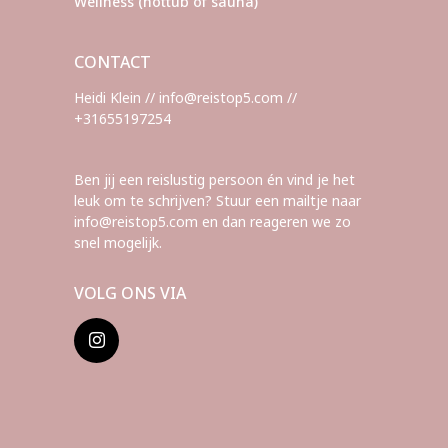
Wellness (hottub of sauna)
CONTACT
Heidi Klein // info@reistop5.com //
+31655197254
Ben jij een reislustig persoon én vind je het
leuk om te schrijven? Stuur een mailtje naar
info@reistop5.com en dan reageren we zo
snel mogelijk.
VOLG ONS VIA