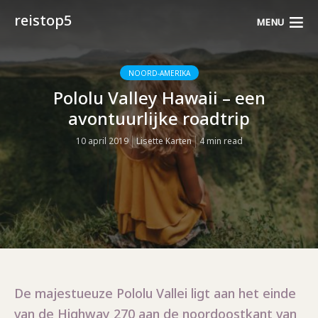
reistop5
MENU
NOORD-AMERIKA
Pololu Valley Hawaii – een
avontuurlijke roadtrip
10 april 2019
Lisette Karten
4 min read
De majestueuze Pololu Vallei ligt aan het einde
van de Highway 270 aan de noordoostkant van