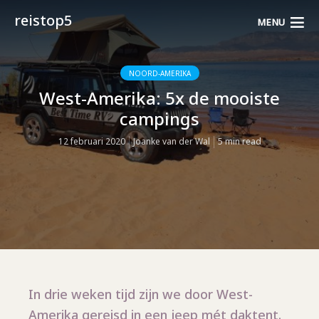
reistop5
MENU
NOORD-AMERIKA
West-Amerika: 5x de mooiste
campings
12 februari 2020
Joanke van der Wal
5 min read
In drie weken tijd zijn we door West-
Amerika gereisd in een jeep mét daktent.