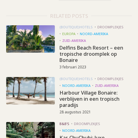
RELATED POSTS
(BOUTIQUE)HOTELS
DROOMPLEKJES
EUROPA
NOORD-AMERIKA
ZUID-AMERIKA
Delfins Beach Resort – een
tropische droomplek op
Bonaire
3 februari 2023
(BOUTIQUE)HOTELS
DROOMPLEKJES
NOORD-AMERIKA
ZUID-AMERIKA
Harbour Village Bonaire:
verblijven in een tropisch
paradijs
28 augustus 2021
B&B'S
DROOMPLEKJES
NOORD-AMERIKA
Kas ChuChubi: luxe