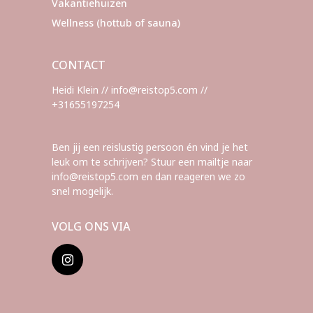
Vakantiehuizen
Wellness (hottub of sauna)
CONTACT
Heidi Klein // info@reistop5.com //
+31655197254
Ben jij een reislustig persoon én vind je het
leuk om te schrijven? Stuur een mailtje naar
info@reistop5.com en dan reageren we zo
snel mogelijk.
VOLG ONS VIA