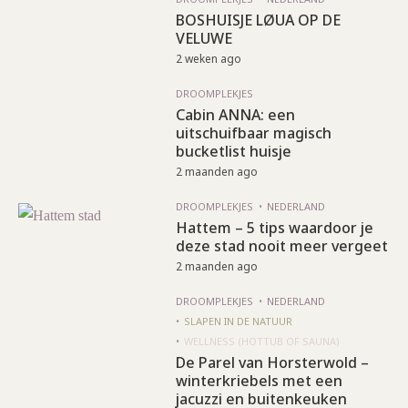
BOSHUISJE LØUA OP DE
VELUWE
2 weken ago
DROOMPLEKJES
Cabin ANNA: een
uitschuifbaar magisch
bucketlist huisje
2 maanden ago
DROOMPLEKJES
NEDERLAND
Hattem – 5 tips waardoor je
deze stad nooit meer vergeet
2 maanden ago
DROOMPLEKJES
NEDERLAND
SLAPEN IN DE NATUUR
WELLNESS (HOTTUB OF SAUNA)
De Parel van Horsterwold –
winterkriebels met een
jacuzzi en buitenkeuken