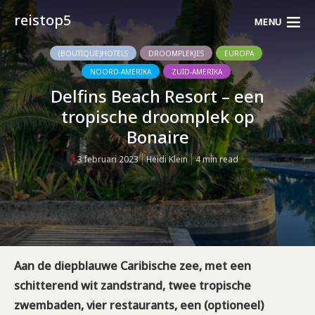
reistop5
MENU
(BOUTIQUE)HOTELS
DROOMPLEKJES
EUROPA
NOORD-AMERIKA
ZUID-AMERIKA
Delfins Beach Resort – een
tropische droomplek op
Bonaire
3 februari 2023
Heidi Klein
4 min read
Aan de diepblauwe Caribische zee, met een
schitterend wit zandstrand, twee tropische
zwembaden, vier restaurants, een (optioneel)