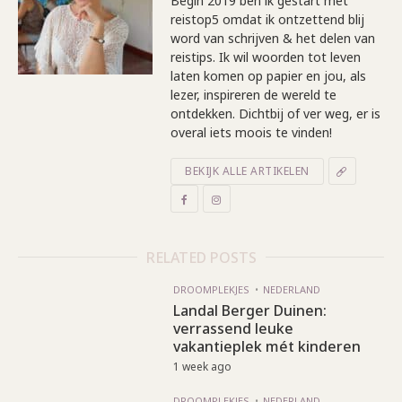
Begin 2019 ben ik gestart met
reistop5 omdat ik ontzettend blij
word van schrijven & het delen van
reistips. Ik wil woorden tot leven
laten komen op papier en jou, als
lezer, inspireren de wereld te
ontdekken. Dichtbij of ver weg, er is
overal iets moois te vinden!
BEKIJK ALLE ARTIKELEN
RELATED POSTS
DROOMPLEKJES
NEDERLAND
Landal Berger Duinen:
verrassend leuke
vakantieplek mét kinderen
1 week ago
DROOMPLEKJES
NEDERLAND