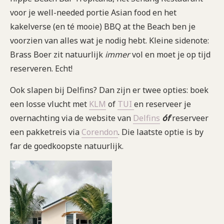
voor je well-needed portie Asian food en het
kakelverse (en té mooie) BBQ at the Beach ben je
voorzien van alles wat je nodig hebt. Kleine sidenote:
Brass Boer zit natuurlijk
immer
vol en moet je op tijd
reserveren. Echt!
Ook slapen bij Delfins? Dan zijn er twee opties: boek
een losse vlucht met
KLM
of
TUI
en reserveer je
overnachting via de website van
Delfins
óf
reserveer
een pakketreis via
Corendon
. Die laatste optie is by
far de goedkoopste natuurlijk.