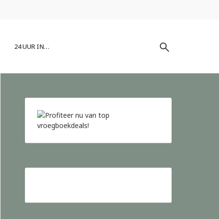
24 UUR IN…