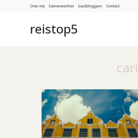
Over mij
Samenwerken
Gastbloggers
Contact
reistop5
car