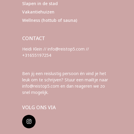
Slapen in de stad
Vakantiehuizen
Wellness (hottub of sauna)
CONTACT
Heidi Klein // info@reistop5.com //
+31655197254
Ben jij een reislustig persoon én vind je het
leuk om te schrijven? Stuur een mailtje naar
info@reistop5.com en dan reageren we zo
snel mogelijk.
VOLG ONS VIA