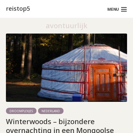
reistop5
MENU
avontuurlijk
DROOMPLEKJES
NEDERLAND
Winterwoods – bijzondere
overnachting in een Mongoolse