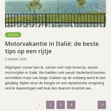
EUROPA
Motorvakantie in Italië: de beste
tips op een rijtje
2 oktober 2020
Afgelopen zomer ben ik, samen met mijn broertje, wezen
motorrijden in Italië. We hadden ook vanuit Nederland kunnen
vertrekken maar van lange stukken op de snelweg word ik niet
gelukkig. Rijden door de bergen en een dynamische omgeving
vind ik daarentegen wél leuk dus daarom boekten we...
Berichten
2
3
4
1