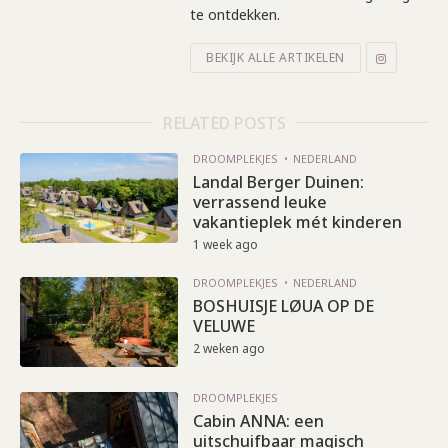
te ontdekken.
BEKIJK ALLE ARTIKELEN
RELATED POSTS
DROOMPLEKJES
NEDERLAND
Landal Berger Duinen:
verrassend leuke
vakantieplek mét kinderen
1 week ago
DROOMPLEKJES
NEDERLAND
BOSHUISJE LØUA OP DE
VELUWE
2 weken ago
DROOMPLEKJES
Cabin ANNA: een
uitschuifbaar magisch