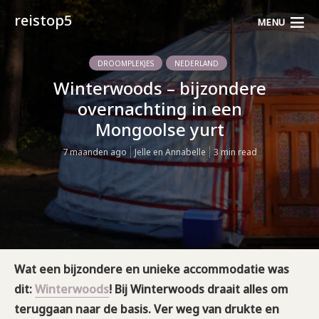
reistop5
MENU
DROOMPLEKJES
NEDERLAND
Winterwoods – bijzondere
overnachting in een
Mongoolse yurt
7 maanden ago
Jelle en Annabelle
3 min read
Wat een bijzondere en unieke accommodatie was
dit:
Winterwoods
! Bij Winterwoods draait alles om
teruggaan naar de basis. Ver weg van drukte en