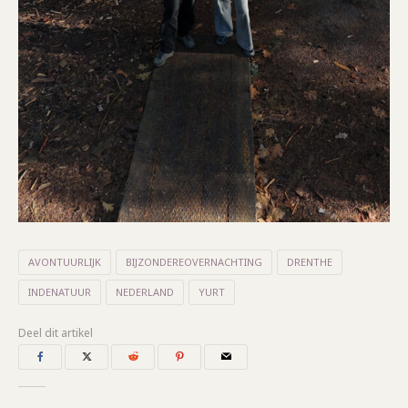
AVONTUURLIJK
BIJZONDEREOVERNACHTING
DRENTHE
INDENATUUR
NEDERLAND
YURT
Deel dit artikel