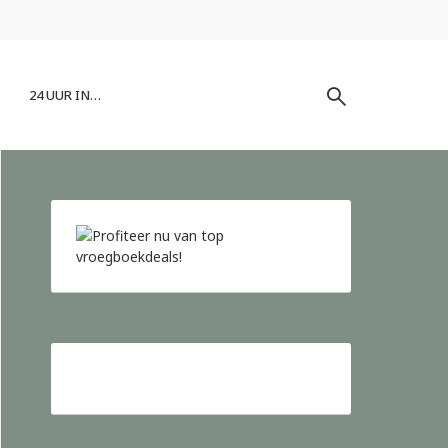
24 UUR IN…