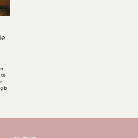
ie
 en
 te
de
g is