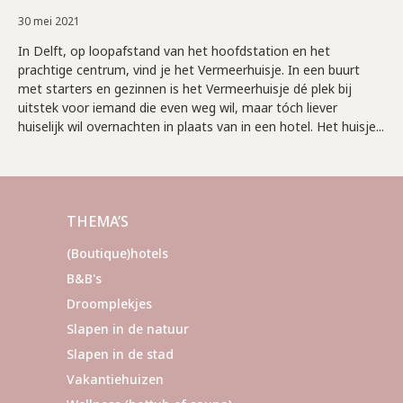
30 mei 2021
In Delft, op loopafstand van het hoofdstation en het
prachtige centrum, vind je het Vermeerhuisje. In een buurt
met starters en gezinnen is het Vermeerhuisje dé plek bij
uitstek voor iemand die even weg wil, maar tóch liever
huiselijk wil overnachten in plaats van in een hotel. Het huisje...
THEMA’S
(Boutique)hotels
B&B's
Droomplekjes
Slapen in de natuur
Slapen in de stad
Vakantiehuizen