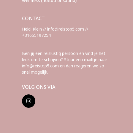
Wellness (hottub of sauna)
CONTACT
Heidi Klein // info@reistop5.com //
+31655197254
Ben jij een reislustig persoon én vind je het
leuk om te schrijven? Stuur een mailtje naar
info@reistop5.com en dan reageren we zo
snel mogelijk.
VOLG ONS VIA