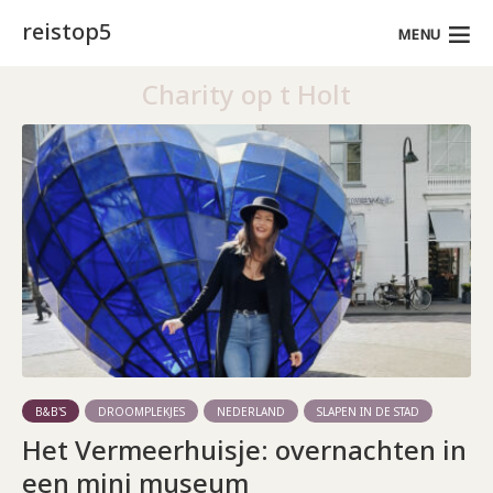
reistop5
MENU
Charity op t Holt
B&B'S
DROOMPLEKJES
NEDERLAND
SLAPEN IN DE STAD
Het Vermeerhuisje: overnachten in
een mini museum