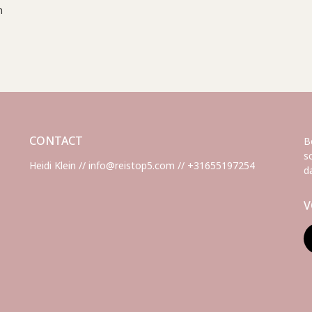
n
CONTACT
B
s
Heidi Klein // info@reistop5.com // +31655197254
d
V