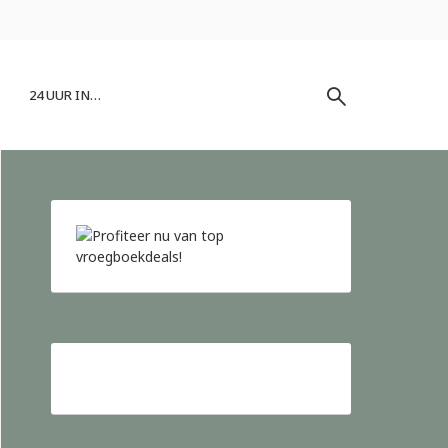
24 UUR IN…