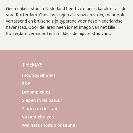
Geen enkele stad in Nederland heeft zo’n uniek karakter als de
stad Rotterdam. Omschrijvingen als rauw en stoer, maar ook
verrassend en bruisend zijn typerend voor deze Nederlandse
havenstad. Door de jaren heen is het imago van het kille
Rotterdam veranderd in inmiddels de hipste stad van...
THEMA’S
(Boutique)hotels
B&B's
Droomplekjes
Slapen in de natuur
Slapen in de stad
Vakantiehuizen
Wellness (hottub of sauna)