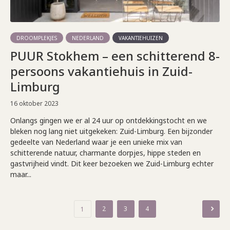
DROOMPLEKJES
NEDERLAND
VAKANTIEHUIZEN
PUUR Stokhem – een schitterend 8-
persoons vakantiehuis in Zuid-
Limburg
16 oktober 2023
Onlangs gingen we er al 24 uur op ontdekkingstocht en we
bleken nog lang niet uitgekeken: Zuid-Limburg. Een bijzonder
gedeelte van Nederland waar je een unieke mix van
schitterende natuur, charmante dorpjes, hippe steden en
gastvrijheid vindt. Dit keer bezoeken we Zuid-Limburg echter
maar...
Berichten
2
3
4
1