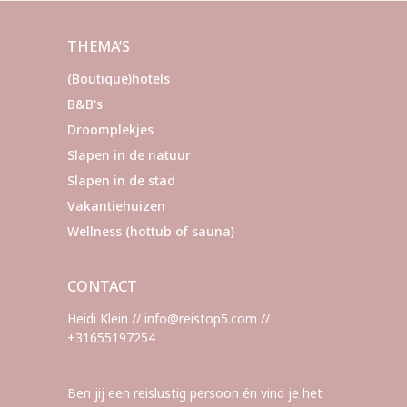
paginering
THEMA’S
(Boutique)hotels
B&B's
Droomplekjes
Slapen in de natuur
Slapen in de stad
Vakantiehuizen
Wellness (hottub of sauna)
CONTACT
Heidi Klein // info@reistop5.com //
+31655197254
Ben jij een reislustig persoon én vind je het