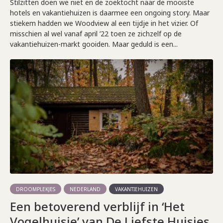
Stilzitten doen we niet en de zoektocht naar de mooiste
hotels en vakantiehuizen is daarmee een ongoing story. Maar
stiekem hadden we Woodview al een tijdje in het vizier. Of
misschien al wel vanaf april ’22 toen ze zichzelf op de
vakantiehuizen-markt gooiden. Maar geduld is een...
DROOMPLEKJES
NEDERLAND
VAKANTIEHUIZEN
Een betoverend verblijf in ‘Het
Vogelhuisje’ van De Liefste Huisjes