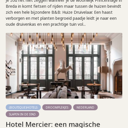
Je zou het niet zeggen wanneer je de woonwijk Princenhage in
Breda in komt fietsen of rijden maar tussen de huizen bevindt
zich een hele bijzondere B&B: Huize Druivelaar. Een haast
verborgen en met planten begroeid paadje leidt je naar een
oude druivenkas en een prachtige tuin vol...
(BOUTIQUE)HOTELS
DROOMPLEKJES
NEDERLAND
SLAPEN IN DE STAD
Hotel Mercier: een magische