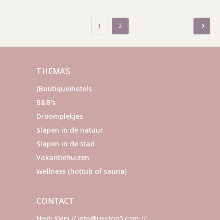
Berichten
2
1
paginering
THEMA’S
(Boutique)hotels
B&B's
Droomplekjes
Slapen in de natuur
Slapen in de stad
Vakantiehuizen
Wellness (hottub of sauna)
CONTACT
Heidi Klein // info@reistop5.com //