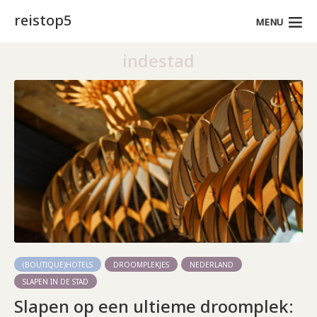
reistop5
MENU
indestad
(BOUTIQUE)HOTELS
DROOMPLEKJES
NEDERLAND
SLAPEN IN DE STAD
Slapen op een ultieme droomplek: