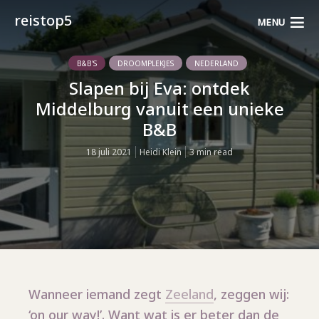
reistop5
MENU
B&B'S
DROOMPLEKJES
NEDERLAND
Slapen bij Eva: ontdek
Middelburg vanuit een unieke
B&B
18 juli 2021
Heidi Klein
3 min read
Wanneer iemand zegt
Zeeland
, zeggen wij:
‘on our way!’. Want wat is er beter dan de