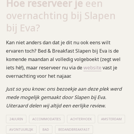
Hoe reserveer je
een
overnachting bij Slapen
bij Eva?
Kan niet anders dan dat je dit nu ook eens wilt
ervaren toch? Bed & Breakfast Slapen bij Eva is de
komende maandan al volledig volgeboekt (zegt wel
iets hè!), maar reserveer nu via de
website
vast je
overnachting voor het najaar.
Just so you know: ons bezoekje aan deze plek werd
mede mogelijk gemaakt door Slapen bij Eva.
Uiteraard delen wij altijd een eerlijke
review.
24UURIN
ACCOMMODATIES
ACHTERHOEK
AMSTERDAM
AVONTUURLIJK
BAD
BEDANDBREAKFAST