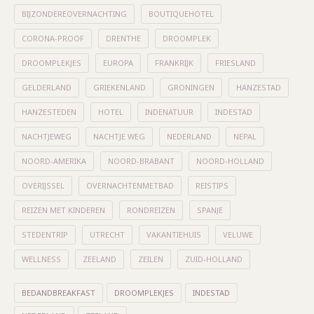
BIJZONDEREOVERNACHTING
BOUTIQUEHOTEL
CORONA-PROOF
DRENTHE
DROOMPLEK
DROOMPLEKJES
EUROPA
FRANKRIJK
FRIESLAND
GELDERLAND
GRIEKENLAND
GRONINGEN
HANZESTAD
HANZESTEDEN
HOTEL
INDENATUUR
INDESTAD
NACHTJEWEG
NACHTJE WEG
NEDERLAND
NEPAL
NOORD-AMERIKA
NOORD-BRABANT
NOORD-HOLLAND
OVERIJSSEL
OVERNACHTENMETBAD
REISTIPS
REIZEN MET KINDEREN
RONDREIZEN
SPANJE
STEDENTRIP
UTRECHT
VAKANTIEHUIS
VELUWE
WELLNESS
ZEELAND
ZEILEN
ZUID-HOLLAND
BEDANDBREAKFAST
DROOMPLEKJES
INDESTAD