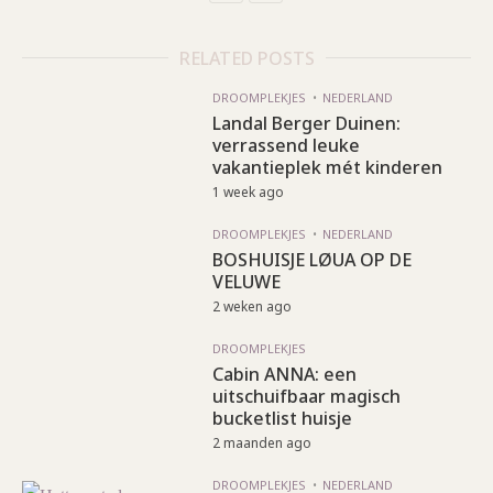
RELATED POSTS
DROOMPLEKJES
NEDERLAND
Landal Berger Duinen:
verrassend leuke
vakantieplek mét kinderen
1 week ago
DROOMPLEKJES
NEDERLAND
BOSHUISJE LØUA OP DE
VELUWE
2 weken ago
DROOMPLEKJES
Cabin ANNA: een
uitschuifbaar magisch
bucketlist huisje
2 maanden ago
DROOMPLEKJES
NEDERLAND