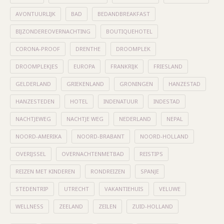
AVONTUURLIJK
BAD
BEDANDBREAKFAST
BIJZONDEREOVERNACHTING
BOUTIQUEHOTEL
CORONA-PROOF
DRENTHE
DROOMPLEK
DROOMPLEKJES
EUROPA
FRANKRIJK
FRIESLAND
GELDERLAND
GRIEKENLAND
GRONINGEN
HANZESTAD
HANZESTEDEN
HOTEL
INDENATUUR
INDESTAD
NACHTJEWEG
NACHTJE WEG
NEDERLAND
NEPAL
NOORD-AMERIKA
NOORD-BRABANT
NOORD-HOLLAND
OVERIJSSEL
OVERNACHTENMETBAD
REISTIPS
REIZEN MET KINDEREN
RONDREIZEN
SPANJE
STEDENTRIP
UTRECHT
VAKANTIEHUIS
VELUWE
WELLNESS
ZEELAND
ZEILEN
ZUID-HOLLAND