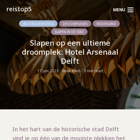
reistop5
MENU
(BOUTIQUE)HOTELS
DROOMPLEKJES
NEDERLAND
SLAPEN IN DE STAD
Slapen op een ultieme
droomplek: Hotel Arsenaal
Delft
17 juni 2023
Heidi Klein
3 min read
In het hart van de historische stad Delft
vind je op één van de mooiste plekken het