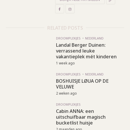
RELATED POSTS
DROOMPLEKJES
NEDERLAND
Landal Berger Duinen:
verrassend leuke
vakantieplek mét kinderen
1 week ago
DROOMPLEKJES
NEDERLAND
BOSHUISJE LØUA OP DE
VELUWE
2 weken ago
DROOMPLEKJES
Cabin ANNA: een
uitschuifbaar magisch
bucketlist huisje
2 maanden ago