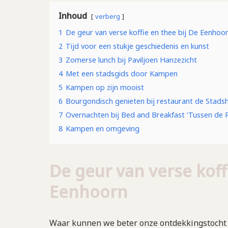
Inhoud
verberg
1
De geur van verse koffie en thee bij De Eenhoo
2
Tijd voor een stukje geschiedenis en kunst
3
Zomerse lunch bij Paviljoen Hanzezicht
4
Met een stadsgids door Kampen
5
Kampen op zijn mooist
6
Bourgondisch genieten bij restaurant de Stads
7
Overnachten bij Bed and Breakfast ‘Tussen de 
8
Kampen en omgeving
De geur van verse koff
Eenhoorn
Waar kunnen we beter onze ontdekkingstocht