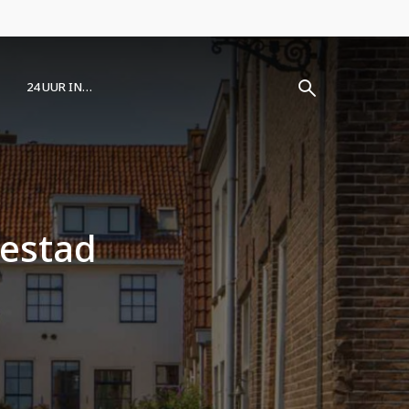
24 UUR IN…
zestad