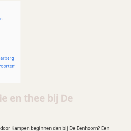
rn
herberg
Poorten’
ie en thee bij De
 door Kampen beginnen dan bij De Eenhoorn? Een