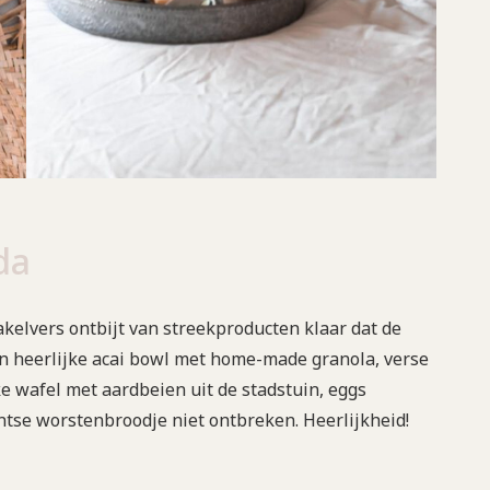
da
kakelvers ontbijt van streekproducten klaar dat de
en heerlijke acai bowl met home-made granola, verse
e wafel met aardbeien uit de stadstuin, eggs
ntse worstenbroodje niet ontbreken. Heerlijkheid!