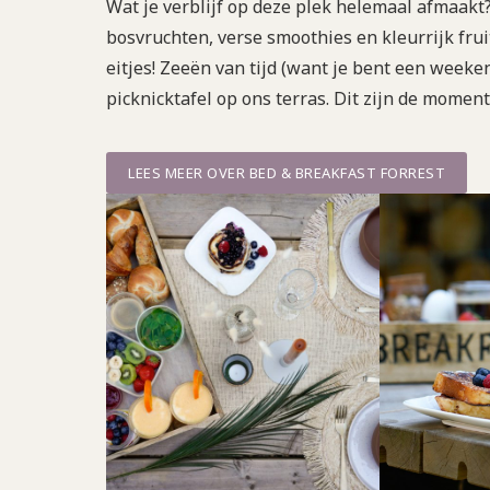
Wat je verblijf op deze plek helemaal afmaakt
bosvruchten, verse smoothies en kleurrijk frui
eitjes! Zeeën van tijd (want je bent een weeke
picknicktafel op ons terras. Dit zijn de momen
LEES MEER OVER BED & BREAKFAST FORREST