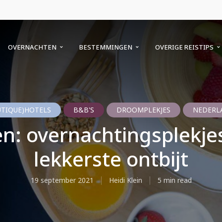
OVERNACHTEN
BESTEMMINGEN
OVERIGE REISTIPS
UTIQUE)HOTELS
B&B'S
DROOMPLEKJES
NEDERL
en: overnachtingsplekje
lekkerste ontbijt
19 september 2021
Heidi Klein
5 min read