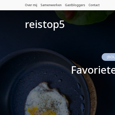
Over mij
Samenwerken
Gastbloggers
Contact
reistop5
(BO
Favoriet