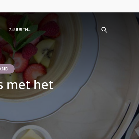
24 UUR IN…
AND
s met het