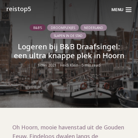
reistop5
MENU
B&B'S
DROOMPLEKJES
NEDERLAND
SLAPEN IN DE STAD
Logeren bij B&B Draafsingel:
een ultra knappe plek in Hoorn
1 mei 2021
Heidi Klein
5 min read
Oh Hoorn, mooie havenstad uit de Gouden
Eeuw. Eindeloos dwalen langs de