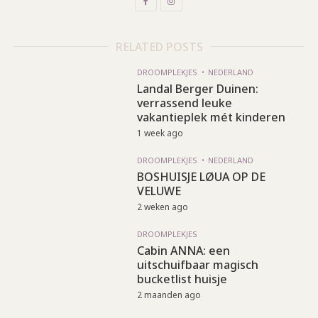
RELATED POSTS
DROOMPLEKJES
NEDERLAND
Landal Berger Duinen:
verrassend leuke
vakantieplek mét kinderen
1 week ago
DROOMPLEKJES
NEDERLAND
BOSHUISJE LØUA OP DE
VELUWE
2 weken ago
DROOMPLEKJES
Cabin ANNA: een
uitschuifbaar magisch
bucketlist huisje
2 maanden ago