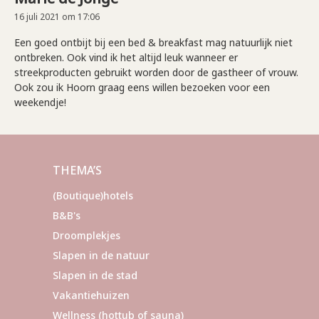
16 juli 2021 om 17:06
Een goed ontbijt bij een bed & breakfast mag natuurlijk niet
ontbreken. Ook vind ik het altijd leuk wanneer er
streekproducten gebruikt worden door de gastheer of vrouw.
Ook zou ik Hoorn graag eens willen bezoeken voor een
weekendje!
THEMA’S
(Boutique)hotels
B&B's
Droomplekjes
Slapen in de natuur
Slapen in de stad
Vakantiehuizen
Wellness (hottub of sauna)