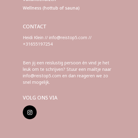
Wellness (hottub of sauna)
CONTACT
Heidi Klein // info@reistop5.com //
+31655197254
Ben jij een reislustig persoon én vind je het
leuk om te schrijven? Stuur een mailtje naar
info@reistop5.com en dan reageren we zo
snel mogelijk.
VOLG ONS VIA