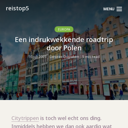
reistop5
MENU
EUROPA
Een indrukwekkende roadtrip
door Polen
16 juli 2023
Desiree Duijndam
5 min read
Citytrippen
is toch wel echt ons ding.
Inmiddels hebben we dan ook aardig wat