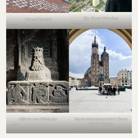
Sky Tower Wroclaw
Wawel Kasteel
Mijnen van Wieliczka
Maria-Hemelvaartkerk Grote
Markt Krakau