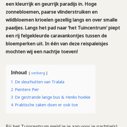
een kleurrijk en geurrijk paradijs in. Hoge
zonnebloemen, paarse vlinderstruiken en
wildbloemen krioelen gezellig langs en over smalle
paadjes. Langs het pad naar ‘het Tuincentrum’ piept
een rij felgekleurde caravankontjes tussen de
bloemperken uit. In één van deze reispaleisjes
mochten wij een nachtje toeven!
Inhoud
verberg
1
De sleurhutten van Tralala
2
Pientere Pier
3
De gestrande lange bus & Henks hoekie
4
Praktische zaken doen er ook toe
Bij het Tuincentrum meld je je aan voor je nachtje(s)