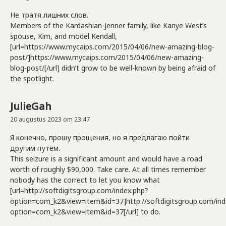
Не тратя лишних слов.
Members of the Kardashian-Jenner family, like Kanye West’s
spouse, Kim, and model Kendall,
[url=https://www.mycaips.com/2015/04/06/new-amazing-blog-
post/]https://www.mycaips.com/2015/04/06/new-amazing-
blog-post/[/url] didn’t grow to be well-known by being afraid of
the spotlight.
JulieGah
20 augustus 2023 om 23:47
Я конечно, прошу прощения, но я предлагаю пойти
другим путём.
This seizure is a significant amount and would have a road
worth of roughly $90,000. Take care. At all times remember
nobody has the correct to let you know what
[url=http://softdigitsgroup.com/index.php?
option=com_k2&view=item&id=37]http://softdigitsgroup.com/ind
option=com_k2&view=item&id=37[/url] to do.