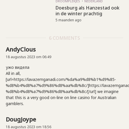
DROOMPLEKJES
NEDERLAND
Doesburg als Hanzestad ook
in de winter prachtig
5 maanden ago
6 COMMENTS
AndyClous
18 augustus 2023 om 06:49
ужо видела
All in all,
[url=https://lavazemganadi.com/%da%a9%d8%b1%d9%85-
%d8%b4%d8%a7%d9%86%d8%aa%db%8c/]https://lavazemgana
%d8%b4%d8%a7%d9%86%d8%aa%db%8c/[/url] we imagine
that this is a very good on-line on line casino for Australian
gamblers.
DougJoype
18 augustus 2023 om 18:56