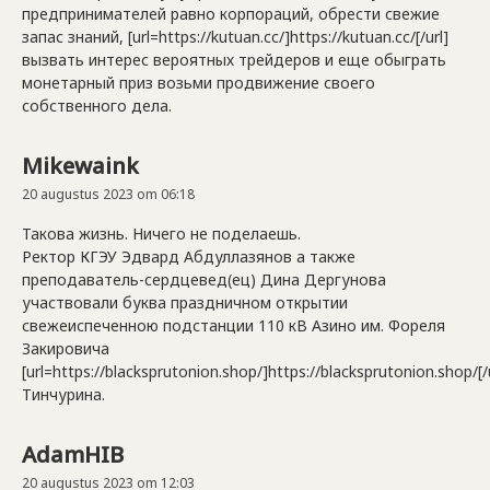
предпринимателей равно корпораций, обрести свежие
запас знаний, [url=https://kutuan.cc/]https://kutuan.cc/[/url]
вызвать интерес вероятных трейдеров и еще обыграть
монетарный приз возьми продвижение своего
собственного дела.
Mikewaink
20 augustus 2023 om 06:18
Такова жизнь. Ничего не поделаешь.
Ректор КГЭУ Эдвард Абдуллазянов а также
преподаватель-сердцевед(ец) Дина Дергунова
участвовали буква праздничном открытии
свежеиспеченною подстанции 110 кВ Азино им. Фореля
Закировича
[url=https://blacksprutonion.shop/]https://blacksprutonion.shop/[/u
Тинчурина.
AdamHIB
20 augustus 2023 om 12:03