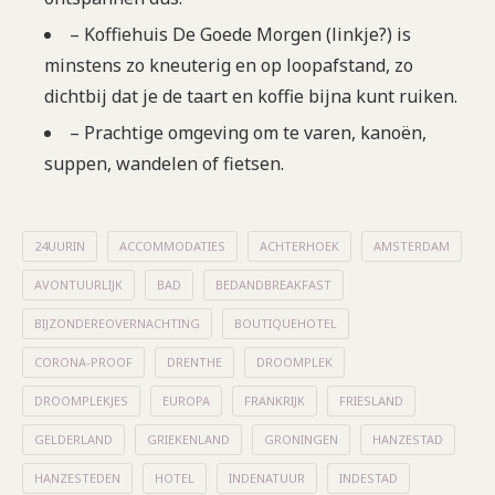
– Koffiehuis De Goede Morgen (linkje?) is
minstens zo kneuterig en op loopafstand, zo
dichtbij dat je de taart en koffie bijna kunt ruiken.
– Prachtige omgeving om te varen, kanoën,
suppen, wandelen of fietsen.
24UURIN
ACCOMMODATIES
ACHTERHOEK
AMSTERDAM
AVONTUURLIJK
BAD
BEDANDBREAKFAST
BIJZONDEREOVERNACHTING
BOUTIQUEHOTEL
CORONA-PROOF
DRENTHE
DROOMPLEK
DROOMPLEKJES
EUROPA
FRANKRIJK
FRIESLAND
GELDERLAND
GRIEKENLAND
GRONINGEN
HANZESTAD
HANZESTEDEN
HOTEL
INDENATUUR
INDESTAD