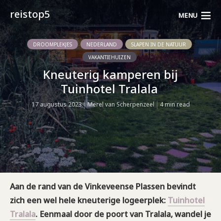
reistop5
MENU
DROOMPLEKJES
NEDERLAND
SLAPEN IN DE NATUUR
VAKANTIEHUIZEN
Kneuterig kamperen bij
Tuinhotel Tralala
17 augustus 2023
Merel van Scherpenzeel
4 min read
Aan de rand van de Vinkeveense Plassen bevindt
zich een wel hele kneuterige logeerplek:
Tuinhotel
Tralala
. Eenmaal door de poort van Tralala, wandel je