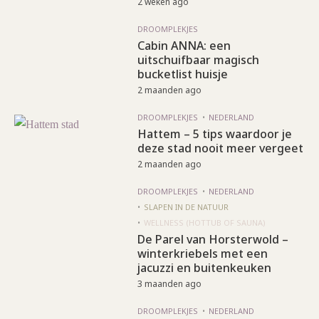
2 weken ago
DROOMPLEKJES
Cabin ANNA: een
uitschuifbaar magisch
bucketlist huisje
2 maanden ago
DROOMPLEKJES
NEDERLAND
Hattem – 5 tips waardoor je
deze stad nooit meer vergeet
2 maanden ago
DROOMPLEKJES
NEDERLAND
SLAPEN IN DE NATUUR
WELLNESS (HOTTUB OF SAUNA)
De Parel van Horsterwold –
winterkriebels met een
jacuzzi en buitenkeuken
3 maanden ago
DROOMPLEKJES
NEDERLAND