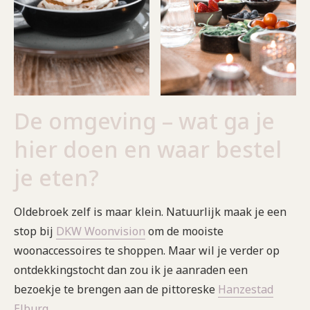
De omgeving – wat ga je
hier doen en waar bestel
je eten?
Oldebroek zelf is maar klein. Natuurlijk maak je een
stop bij
DKW Woonvision
om de mooiste
woonaccessoires te shoppen. Maar wil je verder op
ontdekkingstocht dan zou ik je aanraden een
bezoekje te brengen aan de pittoreske
Hanzestad
Elburg
.