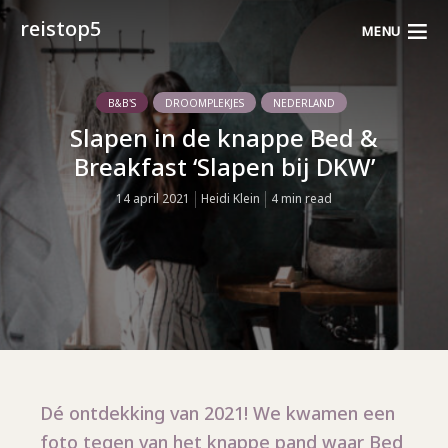
reistop5
MENU
B&B'S
DROOMPLEKJES
NEDERLAND
Slapen in de knappe Bed &
Breakfast ‘Slapen bij DKW’
14 april 2021
Heidi Klein
4 min read
Dé ontdekking van 2021! We kwamen een
foto tegen van het knappe pand waar Bed