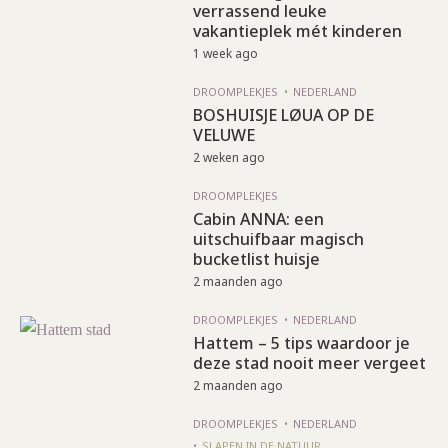
verrassend leuke
vakantieplek mét kinderen
1 week ago
DROOMPLEKJES
NEDERLAND
BOSHUISJE LØUA OP DE
VELUWE
2 weken ago
DROOMPLEKJES
Cabin ANNA: een
uitschuifbaar magisch
bucketlist huisje
2 maanden ago
DROOMPLEKJES
NEDERLAND
Hattem – 5 tips waardoor je
deze stad nooit meer vergeet
2 maanden ago
DROOMPLEKJES
NEDERLAND
SLAPEN IN DE NATUUR