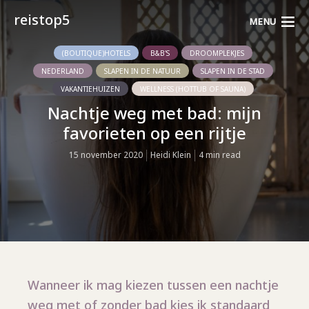
reistop5
MENU
(BOUTIQUE)HOTELS
B&B'S
DROOMPLEKJES
NEDERLAND
SLAPEN IN DE NATUUR
SLAPEN IN DE STAD
VAKANTIEHUIZEN
WELLNESS (HOTTUB OF SAUNA)
Nachtje weg met bad: mijn
favorieten op een rijtje
15 november 2020
Heidi Klein
4 min read
Wanneer ik mag kiezen tussen een nachtje
weg met of zonder bad kies ik standaard