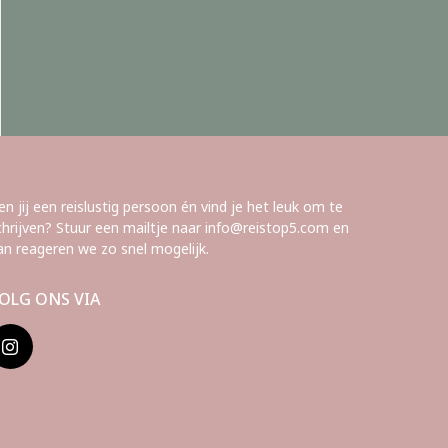
en jij een reislustig persoon én vind je het leuk om te
chrijven? Stuur een mailtje naar info@reistop5.com en
an reageren we zo snel mogelijk.
OLG ONS VIA