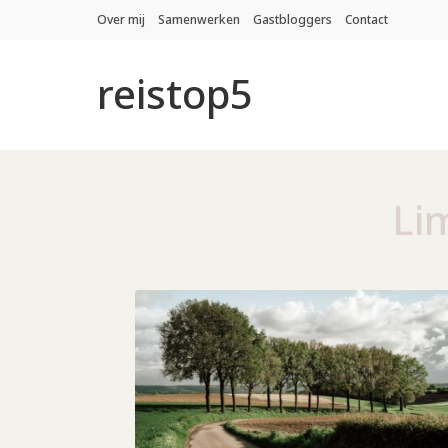
Over mij
Samenwerken
Gastbloggers
Contact
reistop5
Li