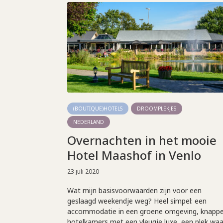
(BOUTIQUE)HOTELS
DROOMPLEKJES
NEDERLAND
Overnachten in het mooie
Hotel Maashof in Venlo
23 juli 2020
Wat mijn basisvoorwaarden zijn voor een
geslaagd weekendje weg? Heel simpel: een
accommodatie in een groene omgeving, knapp
hotelkamers met een vleugje luxe, een plek waa