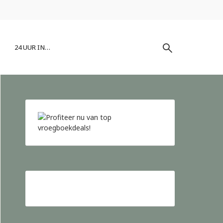
24 UUR IN…