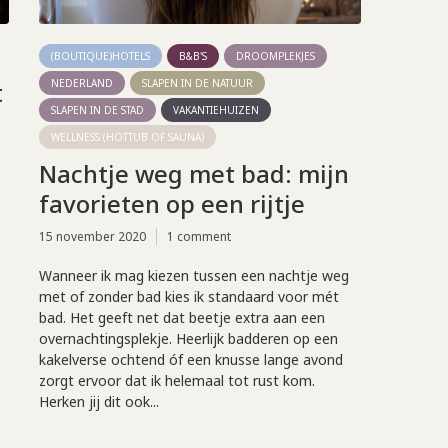
(BOUTIQUE)HOTELS
B&B'S
DROOMPLEKJES
t
NEDERLAND
SLAPEN IN DE NATUUR
SLAPEN IN DE STAD
VAKANTIEHUIZEN
WELLNESS (HOTTUB OF SAUNA)
Nachtje weg met bad: mijn
favorieten op een rijtje
15 november 2020
1 comment
Wanneer ik mag kiezen tussen een nachtje weg
met of zonder bad kies ik standaard voor mét
bad. Het geeft net dat beetje extra aan een
overnachtingsplekje. Heerlijk badderen op een
kakelverse ochtend óf een knusse lange avond
zorgt ervoor dat ik helemaal tot rust kom.
Herken jij dit ook...