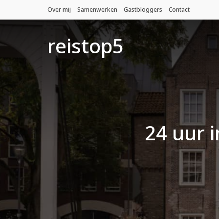
Over mij
Samenwerken
Gastbloggers
Contact
reistop5
24 uur i