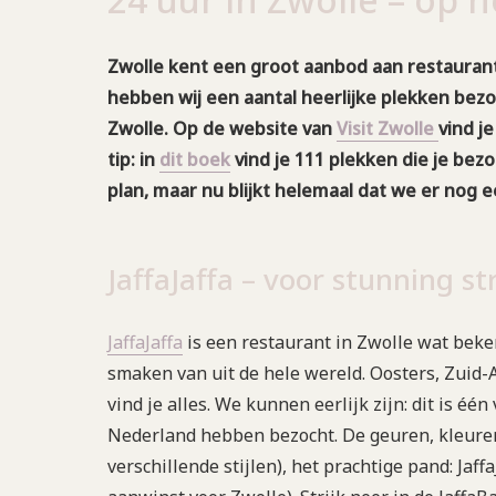
Zwolle kent een groot aanbod aan restaurants,
hebben wij een aantal heerlijke plekken bezo
Zwolle. Op de website van
Visit Zwolle
vind j
tip: in
dit boek
vind je 111 plekken die je bez
plan, maar nu blijkt helemaal dat we er nog
JaffaJaffa – voor stunning s
JaffaJaffa
is een restaurant in Zwolle wat beke
smaken van uit de hele wereld. Oosters, Zuid-A
vind je alles. We kunnen eerlijk zijn: dit is éé
Nederland hebben bezocht. De geuren, kleuren,
verschillende stijlen), het prachtige pand: Jaf