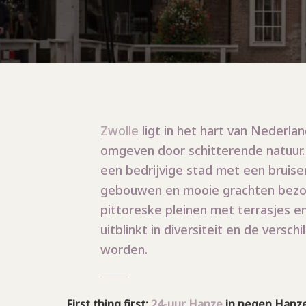
Zwolle
ligt in het hart van Nederla
omgeven door schitterende natuur.
een bedrijvige stad met een bruise
gebouwen en mooie grachten bezoek
pittoreske pleinen met terrasjes en
uitblinkt in diversiteit en de vers
worden.
First thing first:
24-uur Hanze
in negen Hanzes