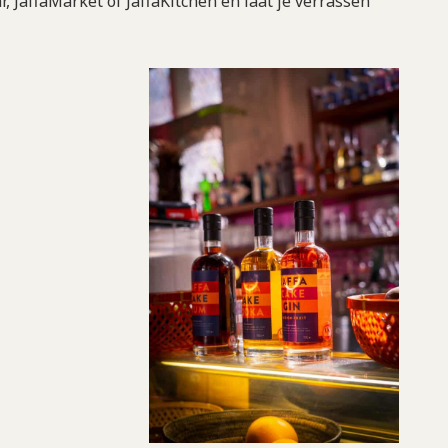
r, JaffaMarket of JaffaKitchen en laat je verrassen