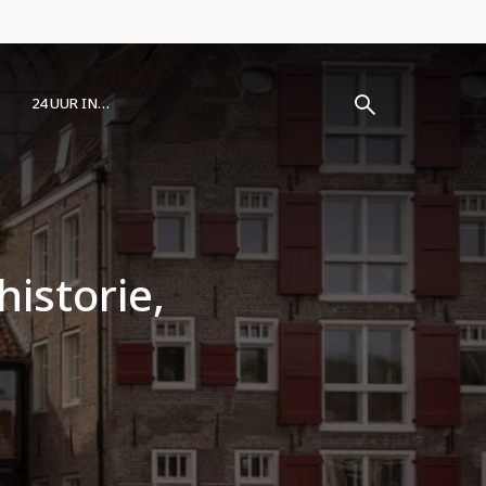
24 UUR IN…
historie,