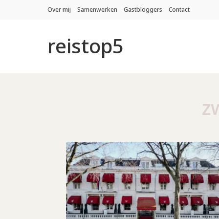
Over mij
Samenwerken
Gastbloggers
Contact
reistop5
z