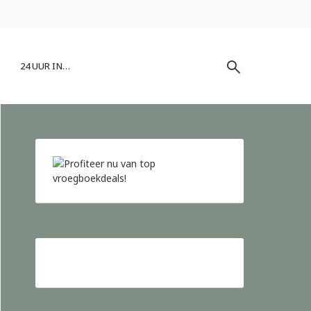
24 UUR IN…