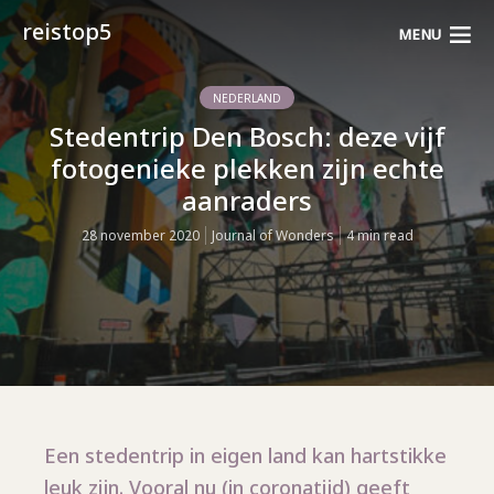
reistop5
MENU
NEDERLAND
Stedentrip Den Bosch: deze vijf
fotogenieke plekken zijn echte
aanraders
28 november 2020
Journal of Wonders
4 min read
Een stedentrip in eigen land kan hartstikke
leuk zijn. Vooral nu (in coronatijd) geeft