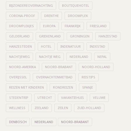
BIJZONDEREOVERNACHTING
BOUTIQUEHOTEL
CORONA-PROOF
DRENTHE
DROOMPLEK
DROOMPLEKJES
EUROPA
FRANKRIJK
FRIESLAND
GELDERLAND
GRIEKENLAND
GRONINGEN
HANZESTAD
HANZESTEDEN
HOTEL
INDENATUUR
INDESTAD
NACHTJEWEG
NACHTJE WEG
NEDERLAND
NEPAL
NOORD-AMERIKA
NOORD-BRABANT
NOORD-HOLLAND
OVERIJSSEL
OVERNACHTENMETBAD
REISTIPS
REIZEN MET KINDEREN
RONDREIZEN
SPANJE
STEDENTRIP
UTRECHT
VAKANTIEHUIS
VELUWE
WELLNESS
ZEELAND
ZEILEN
ZUID-HOLLAND
DENBOSCH
NEDERLAND
NOORD-BRABANT