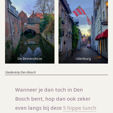
De Binnendieze
Uilenburg
Stedentrip Den Bosch
Wanneer je dan toch in Den
Bosch bent, hop dan ook zeker
even langs bij deze
5 hippe lunch