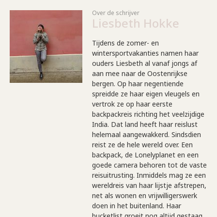
Over de schrijver
Liesbeth Hokke
Tijdens de zomer- en
wintersportvakanties namen haar
ouders Liesbeth al vanaf jongs af
aan mee naar de Oostenrijkse
bergen. Op haar negentiende
spreidde ze haar eigen vleugels en
vertrok ze op haar eerste
backpackreis richting het veelzijdige
India. Dat land heeft haar reislust
helemaal aangewakkerd. Sindsdien
reist ze de hele wereld over. Een
backpack, de Lonelyplanet en een
goede camera behoren tot de vaste
reisuitrusting. Inmiddels mag ze een
wereldreis van haar lijstje afstrepen,
net als wonen en vrijwilligerswerk
doen in het buitenland. Haar
bucketlist groeit nog altijd gestaag.