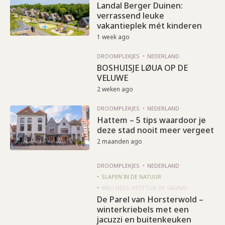
Landal Berger Duinen:
verrassend leuke
vakantieplek mét kinderen
1 week ago
DROOMPLEKJES
NEDERLAND
BOSHUISJE LØUA OP DE
VELUWE
2 weken ago
DROOMPLEKJES
NEDERLAND
Hattem – 5 tips waardoor je
deze stad nooit meer vergeet
2 maanden ago
DROOMPLEKJES
NEDERLAND
SLAPEN IN DE NATUUR
WELLNESS (HOTTUB OF SAUNA)
De Parel van Horsterwold –
winterkriebels met een
jacuzzi en buitenkeuken