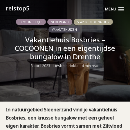
reistop5
MENU
DROOMPLEKJES
NEDERLAND
SLAPEN IN DE NATUUR
VAKANTIEHUIZEN
Vakantiehuis Bosbries –
COCOONEN in een eigentijdse
bungalow in Drenthe
3 april 2023
Liesbeth Hokke
4 min read
In natuurgebied Sleenerzand vind je vakantiehuis
Bosbries, een knusse bungalow met een geheel
eigen karakter. Bosbries vormt samen met Ziltvloed