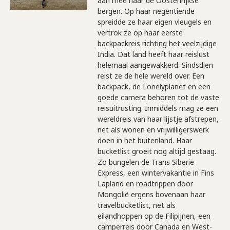
aan mee naar de Oostenrijkse
bergen. Op haar negentiende
spreidde ze haar eigen vleugels en
vertrok ze op haar eerste
backpackreis richting het veelzijdige
India. Dat land heeft haar reislust
helemaal aangewakkerd. Sindsdien
reist ze de hele wereld over. Een
backpack, de Lonelyplanet en een
goede camera behoren tot de vaste
reisuitrusting. Inmiddels mag ze een
wereldreis van haar lijstje afstrepen,
net als wonen en vrijwilligerswerk
doen in het buitenland. Haar
bucketlist groeit nog altijd gestaag.
Zo bungelen de Trans Siberië
Express, een wintervakantie in Fins
Lapland en roadtrippen door
Mongolië ergens bovenaan haar
travelbucketlist, net als
eilandhoppen op de Filipijnen, een
camperreis door Canada en West-