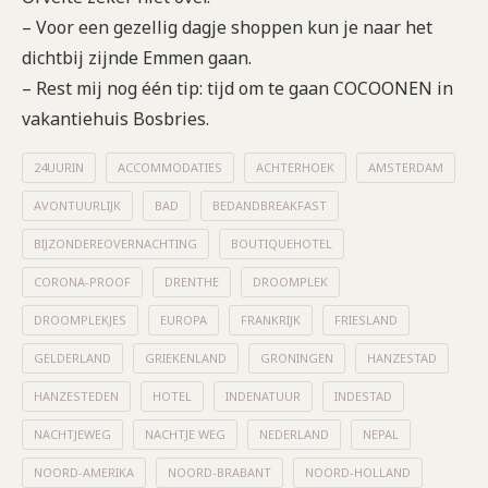
– Voor een gezellig dagje shoppen kun je naar het
dichtbij zijnde Emmen gaan.
– Rest mij nog één tip: tijd om te gaan COCOONEN in
vakantiehuis Bosbries.
24UURIN
ACCOMMODATIES
ACHTERHOEK
AMSTERDAM
AVONTUURLIJK
BAD
BEDANDBREAKFAST
BIJZONDEREOVERNACHTING
BOUTIQUEHOTEL
CORONA-PROOF
DRENTHE
DROOMPLEK
DROOMPLEKJES
EUROPA
FRANKRIJK
FRIESLAND
GELDERLAND
GRIEKENLAND
GRONINGEN
HANZESTAD
HANZESTEDEN
HOTEL
INDENATUUR
INDESTAD
NACHTJEWEG
NACHTJE WEG
NEDERLAND
NEPAL
NOORD-AMERIKA
NOORD-BRABANT
NOORD-HOLLAND