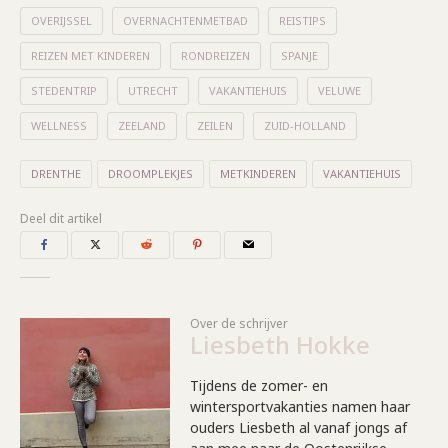
OVERIJSSEL
OVERNACHTENMETBAD
REISTIPS
REIZEN MET KINDEREN
RONDREIZEN
SPANJE
STEDENTRIP
UTRECHT
VAKANTIEHUIS
VELUWE
WELLNESS
ZEELAND
ZEILEN
ZUID-HOLLAND
DRENTHE
DROOMPLEKJES
METKINDEREN
VAKANTIEHUIS
Deel dit artikel
Over de schrijver
Liesbeth Hokke
Tijdens de zomer- en
wintersportvakanties namen haar
ouders Liesbeth al vanaf jongs af