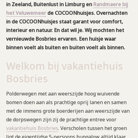
in Zeeland, Buitenlust in Limburg en
Randmaere bij
het Veluwemeer
de COCOONhuisjes. Overnachten
in de COCOONhuisjes staat garant voor comfort,
interieur en natuur. En dat wil je. Wij mochten het
vernieuwde Bosbries ervaren. Een huisje waar
binnen voelt als buiten en buiten voelt als binnen.
Welkom bij vakantiehuis
Bosbries
Polderwegen met aan weerszijde hoog wuivende
bomen doen aan als prachtige oprij lanen en samen
met de immens grote boerderijen aan weerszijde van
de dorpswegen zijn zij de prachtige entree voor
vakantiehuis Bosbries
. Verscholen tussen het groen
ligt de eigentijdse 5-persoons bungalow altijd klaar