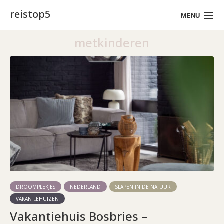
reistop5
MENU
metkinderen
DROOMPLEKJES
NEDERLAND
SLAPEN IN DE NATUUR
VAKANTIEHUIZEN
Vakantiehuis Bosbries –