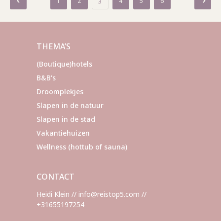
Berichten
1
2
4
5
6
3
paginering
THEMA’S
(Boutique)hotels
B&B's
Droomplekjes
Slapen in de natuur
Slapen in de stad
Vakantiehuizen
Wellness (hottub of sauna)
CONTACT
Heidi Klein // info@reistop5.com //
+31655197254