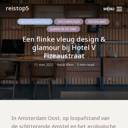
reistop5
MENU
(BOUTIQUE)HOTELS
DROOMPLEKJES
NEDERLAND
SLAPEN IN DE STAD
Een flinke vleug design &
glamour bij Hotel V
Fizeaustraat
11 mei 2021
Heidi Klein
3 min read
In Amsterdam Oost, op loopafstand van
de schitterende Amstel en het ecologische