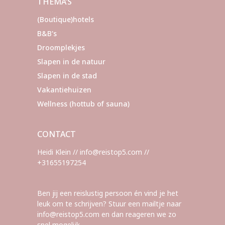
THEMA’S
(Boutique)hotels
B&B's
Droomplekjes
Slapen in de natuur
Slapen in de stad
Vakantiehuizen
Wellness (hottub of sauna)
CONTACT
Heidi Klein // info@reistop5.com //
+31655197254
Ben jij een reislustig persoon én vind je het
leuk om te schrijven? Stuur een mailtje naar
info@reistop5.com en dan reageren we zo
snel mogelijk.