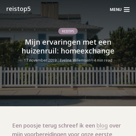
reistop5
MENU
REISTIPS
Mijn ervaringen met een
huizenruil: homeexchange
17 november 2019
Eveline Willemsen
4 min read
Een poosje terug schreef ik een
blog
over
mijn voorbereidingen voor onze eerste