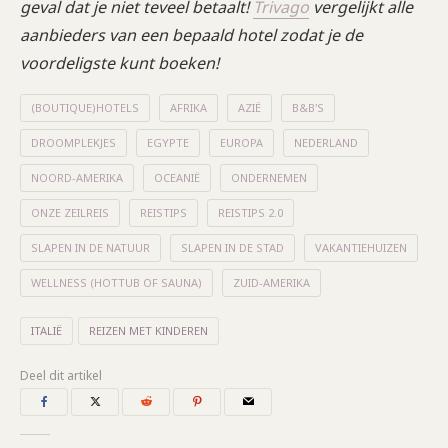
geval dat je niet teveel betaalt!
Trivago
vergelijkt alle
aanbieders van een bepaald hotel zodat je de
voordeligste kunt boeken!
(BOUTIQUE)HOTELS
AFRIKA
AZIË
B&B'S
DROOMPLEKJES
EGYPTE
EUROPA
NEDERLAND
NOORD-AMERIKA
OCEANIË
ONDERNEMEN
ONZE ZEILREIS
REISTIPS
REISTIPS 2.0
SLAPEN IN DE NATUUR
SLAPEN IN DE STAD
VAKANTIEHUIZEN
WELLNESS (HOTTUB OF SAUNA)
ZUID-AMERIKA
ITALIË
REIZEN MET KINDEREN
Deel dit artikel