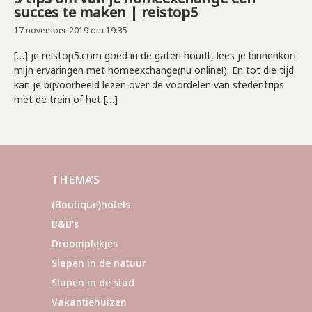
succes te maken | reistop5
17 november 2019 om 19:35
[…] je reistop5.com goed in de gaten houdt, lees je binnenkort
mijn ervaringen met homeexchange(nu online!). En tot die tijd
kan je bijvoorbeeld lezen over de voordelen van stedentrips
met de trein of het […]
THEMA’S
(Boutique)hotels
B&B's
Droomplekjes
Slapen in de natuur
Slapen in de stad
Vakantiehuizen