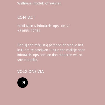
Wellness (hottub of sauna)
CONTACT
Heidi Klein // info@reistop5.com //
+31655197254
Ben jij een reislustig persoon én vind je het
leuk om te schrijven? Stuur een mailtje naar
info@reistop5.com en dan reageren we zo
snel mogelijk.
VOLG ONS VIA