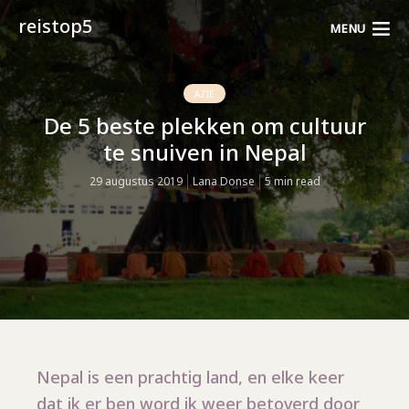
reistop5
MENU
AZIË
De 5 beste plekken om cultuur
te snuiven in Nepal
29 augustus 2019
Lana Donse
5 min read
Nepal is een prachtig land, en elke keer
dat ik er ben word ik weer betoverd door