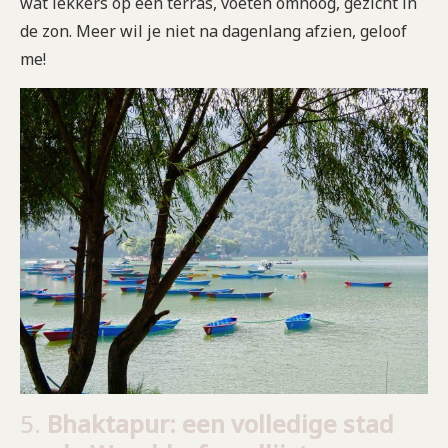
wat lekkers op een terras, voeten omhoog, gezicht in
de zon. Meer wil je niet na dagenlang afzien, geloof
me!
5.
Bhaktapur: een volledige stad