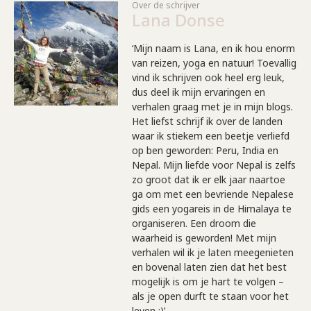
Over de schrijver
Lana Donse
‘Mijn naam is Lana, en ik hou enorm
van reizen, yoga en natuur! Toevallig
vind ik schrijven ook heel erg leuk,
dus deel ik mijn ervaringen en
verhalen graag met je in mijn blogs.
Het liefst schrijf ik over de landen
waar ik stiekem een beetje verliefd
op ben geworden: Peru, India en
Nepal. Mijn liefde voor Nepal is zelfs
zo groot dat ik er elk jaar naartoe
ga om met een bevriende Nepalese
gids een yogareis in de Himalaya te
organiseren. Een droom die
waarheid is geworden! Met mijn
verhalen wil ik je laten meegenieten
en bovenal laten zien dat het best
mogelijk is om je hart te volgen –
als je open durft te staan voor het
leven ;)’