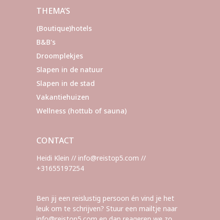
THEMA’S
(Boutique)hotels
B&B's
Droomplekjes
Slapen in de natuur
Slapen in de stad
Vakantiehuizen
Wellness (hottub of sauna)
CONTACT
Heidi Klein // info@reistop5.com //
+31655197254
Ben jij een reislustig persoon én vind je het
leuk om te schrijven? Stuur een mailtje naar
info@reistop5.com en dan reageren we zo