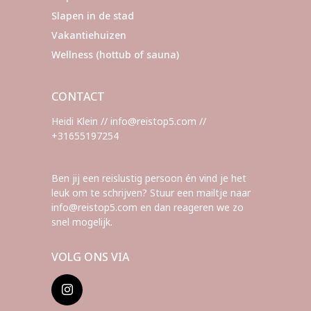
Slapen in de stad
Vakantiehuizen
Wellness (hottub of sauna)
CONTACT
Heidi Klein // info@reistop5.com //
+31655197254
Ben jij een reislustig persoon én vind je het
leuk om te schrijven? Stuur een mailtje naar
info@reistop5.com en dan reageren we zo
snel mogelijk.
VOLG ONS VIA