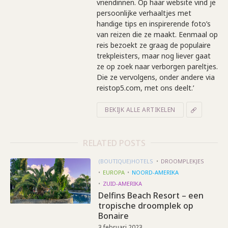
vriendinnen. Op haar website vind je
persoonlijke verhaaltjes met
handige tips en inspirerende foto’s
van reizen die ze maakt. Eenmaal op
reis bezoekt ze graag de populaire
trekpleisters, maar nog liever gaat
ze op zoek naar verborgen pareltjes.
Die ze vervolgens, onder andere via
reistop5.com, met ons deelt.’
BEKIJK ALLE ARTIKELEN
RELATED POSTS
(BOUTIQUE)HOTELS
DROOMPLEKJES
EUROPA
NOORD-AMERIKA
ZUID-AMERIKA
Delfins Beach Resort – een
tropische droomplek op
Bonaire
3 februari 2023