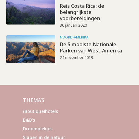
Reis Costa Rica: de
belangrijkste
voorbereidingen
30 januari 2020
NOORD-AMERIKA
De 5 mooiste Nationale
Parken van West-Amerika
24 november 2019
THEMA’S
(Boutique)hotels
B&B's
Droomplekjes
Slapen in de natuur